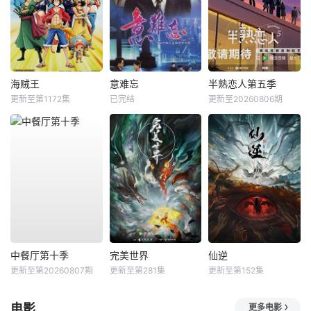
海贼王
意难忘
半熟恋人第五季
更新至第1172集
已完结
更新至20260806期
中餐厅第十季
完美世界
仙逆
更新至第20260807期
更新至第281集
更新至第152集
电影
更多电影