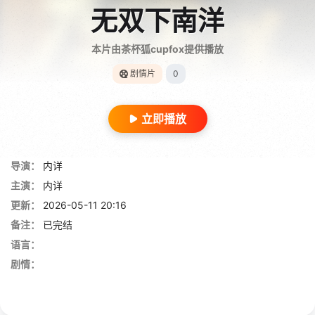
无双下南洋
本片由茶杯狐cupfox提供播放
剧情片
0
立即播放
导演：
内详
主演：
内详
更新：
2026-05-11 20:16
备注：
已完结
语言：
剧情：