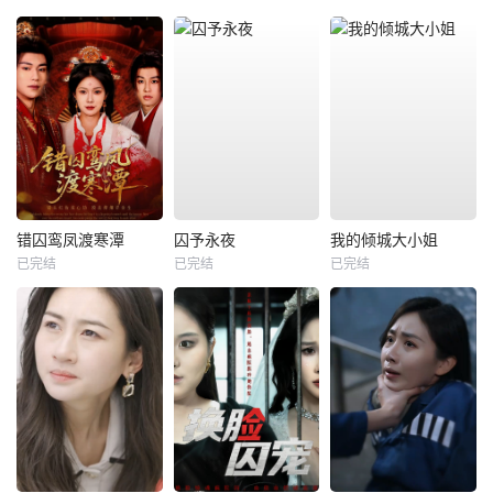
错囚鸾凤渡寒潭
囚予永夜
我的倾城大小姐
已完结
已完结
已完结