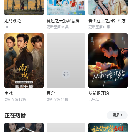
走马观花
夏色之云掀起恋爱与风暴
吾凰在上之凤御四方
HD
更新至第05集
更新至第10集
南戏
盲盒
从新婚开始
更新至第15集
更新至第14集
已完结
正在热播
更多