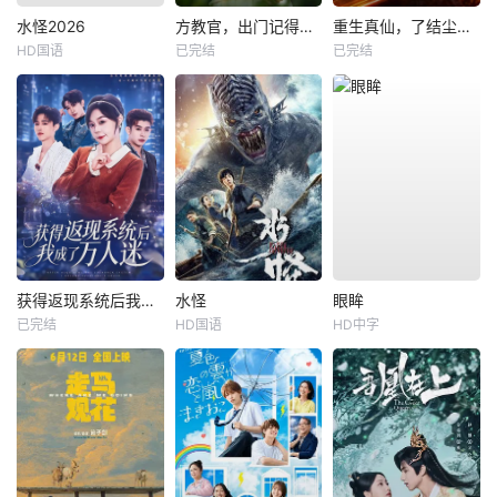
水怪2026
方教官，出门记得装不熟
重生真仙，了结尘间恩怨
HD国语
已完结
已完结
获得返现系统后我成了万人迷
水怪
眼眸
已完结
HD国语
HD中字