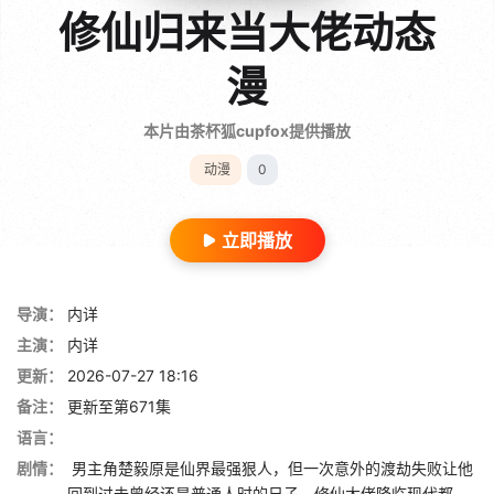
修仙归来当大佬动态
漫
本片由茶杯狐cupfox提供播放
动漫
0
立即播放
导演：
内详
主演：
内详
更新：
2026-07-27 18:16
备注：
更新至第671集
语言：
剧情：
男主角楚毅原是仙界最强狠人，但一次意外的渡劫失败让他
回到过去曾经还是普通人时的日子。修仙大佬降临现代都