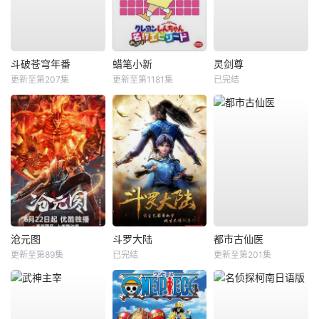
斗破苍穹年番
蜡笔小新
灵剑尊
更新至第207集
更新至第1181集
已完结
沧元图
斗罗大陆
都市古仙医
更新至第89集
已完结
更新至第201集