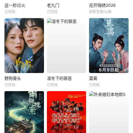
这一秒过火
老九门
花开锦绣2026
已完结
已完结
更新至第04集
野狗骨头
凛冬下的罪恶
莫离
已完结
已完结
已完结