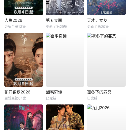
人鱼2026
第五立面
天才，女友
更新至第13集
更新至第29集
更新至第20集
花开锦绣2026
幽宅奇谭
凛冬下的罪恶
更新至第04集
已完结
已完结