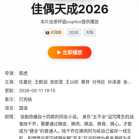
佳偶天成2026
本片由茶杯狐cupfox提供播放
大陆剧
2026
大陆
立即播放
导演：
郭虎
主演：
任嘉伦
王鹤润
张凯莹
王以纶
黄羿
付伟伦
孙泽源
张祎格
更新：
2026-05-11 19:15
备注：
已完结
语言：
国语
剧情：
该剧改编自十四郎的同名小说。 身负"五不全"诅咒降生的战
鬼陆千乔，需要通过换皮、换肉、换血、换骨、换心，才能
成为"健全"的普通人。陆千乔在换肉时为给自己留存一线生
机，和想借与死囚成婚化解"克夫"厄运的修仙者辛湄结为夫