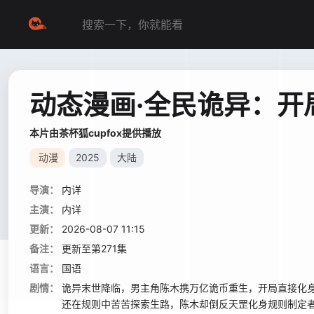
动态漫画·全民诡异：开
本片由茶杯狐cupfox提供播放
动漫
2025
大陆
导演：
内详
主演：
内详
更新：
2026-08-07 11:15
备注：
更新至第271集
语言：
国语
剧情：
诡异末世降临，男主角陈木携万亿诡币重生，开局直接化
还在规则中苦苦探索生路，陈木却倒反天罡化身规则制定者