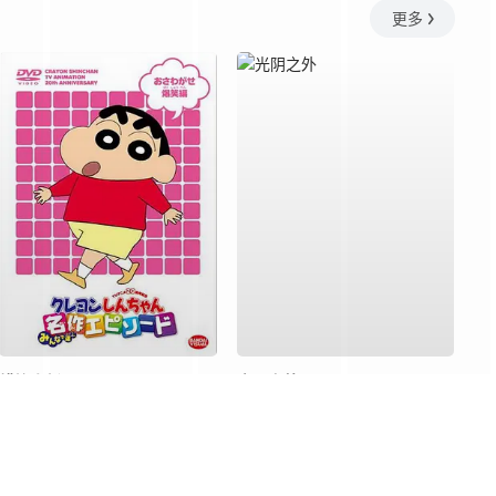
更多
蜡笔小新
光阴之外
更新至第1181集
更新至第33集