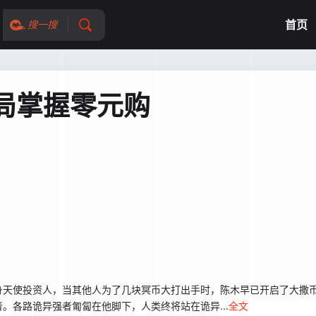
首页
搜一搜
局掌握零元购
身天使投资人，当其他人为了几块冥币大打出手时，陈木早已开启了大撒
。各路诡异强者匍匐在他脚下，人类终将站在诡异...
全文