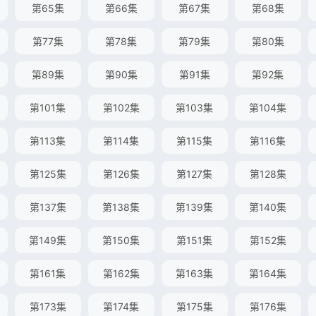
第65集
第66集
第67集
第68集
第77集
第78集
第79集
第80集
第89集
第90集
第91集
第92集
第101集
第102集
第103集
第104集
第113集
第114集
第115集
第116集
第125集
第126集
第127集
第128集
第137集
第138集
第139集
第140集
第149集
第150集
第151集
第152集
第161集
第162集
第163集
第164集
第173集
第174集
第175集
第176集