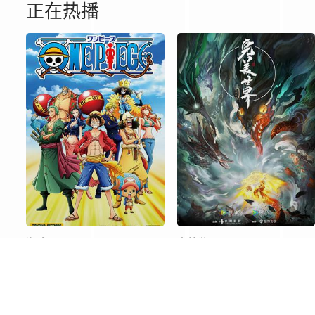
正在热播
海贼王
完美世界
更新至第1172集
更新至第281集