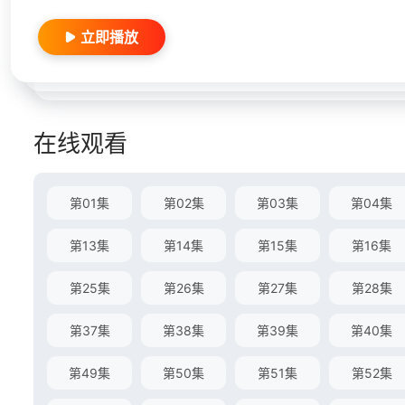
立即播放
在线观看
第01集
第02集
第03集
第04集
第13集
第14集
第15集
第16集
第25集
第26集
第27集
第28集
第37集
第38集
第39集
第40集
第49集
第50集
第51集
第52集